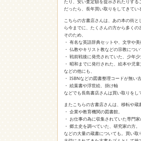
たり、安い査定額を提示されたりする
だったら、長年買い取りをしてきてい
こちらの古書店さんは、あの本の街と
ら今までに、たくさんの方から多くの
そのため、
・ 有名な英語辞典セットや、文学や
・ 仏教やキリスト教などの宗教につい
・ 戦前戦後に発売されていた、少年
・ 昭和までに発行された、絵本や児童
などの他にも、
・ ISBNなどの図書整理コードが無い
・ 絵葉書や浮世絵、掛け軸
などでも長島書店さんは買い取りをし
またこちらの古書店さんは、移転や蔵
・ 企業や教育機関の図書館。
・ お仕事の為に収集されていた専門家
・ 郷土史を調べていた、研究家の方。
などの大量の蔵書についても。買い取
大切にされてきた古書をゴミとして捨