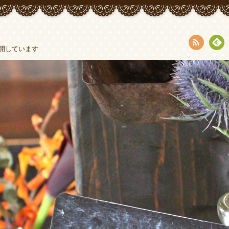
開しています
RSS
Fee
dly