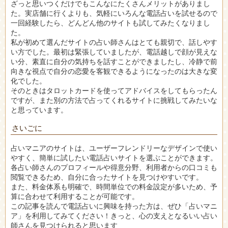
ざっと思いつくだけでもこんなにたくさんメリットがありまし
た。実店舗に行くよりも、気軽にいろんな電話占いを試せるので
一回経験したら、どんどん他のサイトも試してみたくなりまし
た。
私が初めて選んだサイトの占い師さんはとても親切で、話しやす
い方でした。最初は緊張していましたが、電話越しで顔が見えな
い分、素直に自分の気持ちを話すことができましたし、冷静で前
向きな視点で自分の恋愛を客観できるようになったのは大きな変
化でした。
そのときはタロットカードを使ってアドバイスをしてもらったん
ですが、また別の方法で占ってくれるサイトに挑戦してみたいな
と思っています。
さいごに
占いマニアのサイトは、ユーザーフレンドリーなデザインで使い
やすく、簡単に試したい電話占いサイトを選ぶことができます。
各占い師さんのプロフィールや得意分野、利用者からの口コミも
閲覧できるため、自分に合ったサイトを見つけやすいです。
また、料金体系も明確で、時間単位での料金設定が多いため、予
算に合わせて利用することが可能です。
この記事を読んで電話占いに興味を持った方は、ぜひ「占いマニ
ア」を利用してみてください！きっと、心の支えとなるいい占い
師さんを見つけられると思います