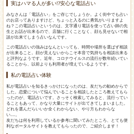
実はハマる人が多い!?安心な電話占い
みなさんは「電話占い」をご存じでしょうか。よく街中でも占い
のお店ってありますけど、ちょっと入るのに勇気がいりますよ
ね？この電話占いというのは、文字通り電話を使って占い師の先
生とお話が出来るので、店舗に行くことなく、顔も見せないで相
談が出来てしまう占いなんです。
この電話占いの強みはなんといっても、時間や場所を選ばず相談
が出来ること。顔が見えないからこそ本音で気持ちを相談出来る
と評判なようです。近年、コロナウイルスの流行が数年続いてい
ることから、以前よりも利用者が増えているようです。
私の電話占い体験
私が電話占いを知るきっかけになったのは、友だちの勧めからで
した。恋愛について悩んでいることを相談したところ教えてもら
ったのが、電話占いです。さっそく検索してみると、流行ってい
ることもあって、かなり大量にサイトが出てきてしまいました。
どれを選んだらいいか全くわからない、やり方もわからな
い‥‥。
友だちは何を利用しているか参考に聞いてみたところ、とても便
利なポータルサイトを教えてもらったので、ご紹介します！