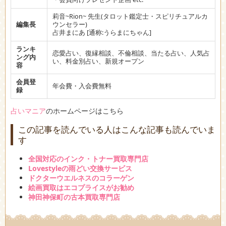
莉音~Rion~ 先生(タロット鑑定士・スピリチュアルカ
編集長
ウンセラー)
占井まにあ [通称:うらまにちゃん]
ランキ
恋愛占い、復縁相談、不倫相談、当たる占い、人気占
ング内
い、料金別占い、新規オープン
容
会員登
年会費・入会費無料
録
占いマニア
のホームページはこちら
この記事を読んでいる人はこんな記事も読んでいま
す
全国対応のインク・トナー買取専門店
Lovestyleの雨どい交換サービス
ドクターウエルネスのコラーゲン
絵画買取はエコプライスがお勧め
神田神保町の古本買取専門店